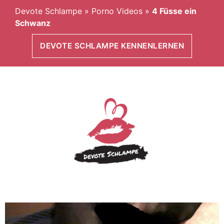
Devote Schlampe
»
Porno Videos
»
4 Füsse ein
Schwanz
DEVOTE SCHLAMPE KENNENLERNEN