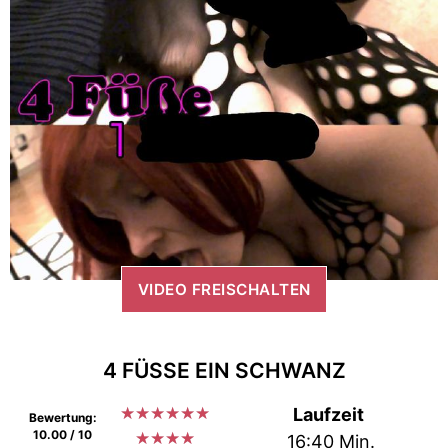
VIDEO FREISCHALTEN
4 FÜSSE EIN SCHWANZ
★
★
★
★
★
★
Laufzeit
Bewertung:
10.00 / 10
★
★
★
★
16:40 Min.